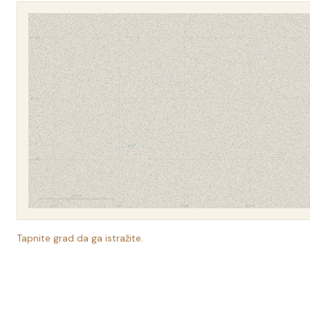
46.0°N
TISA
45.5°N
DUNAV
45.0°N
50 KM
19.0°E
19.5°E
20.0°E
20.5°E
SAVA
44.5°N
Tapnite grad da ga istražite.