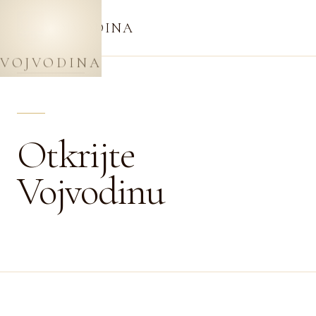
VOJVODINA
VOJVODINA
Otkrijte
Vojvodinu
46.5°N