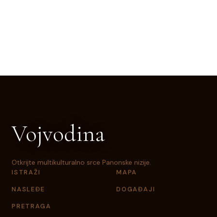
Vojvodina
Otkrijte multikulturalno srce Panonske nizije.
ISTRAŽI
MAPA
NASLEĐE
DOGAĐAJI
PRETRAGA