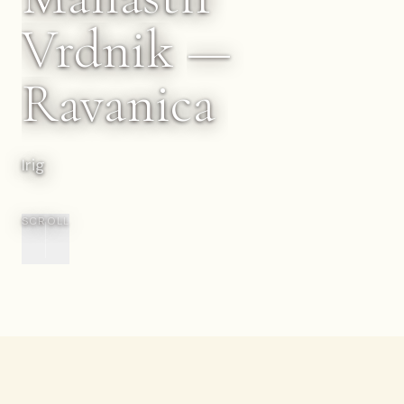
Vrdnik
—
Ravanica
Irig
SCROLL
Nazad