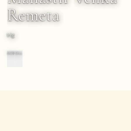
Remeta
Irig
SCROLL
Nazad