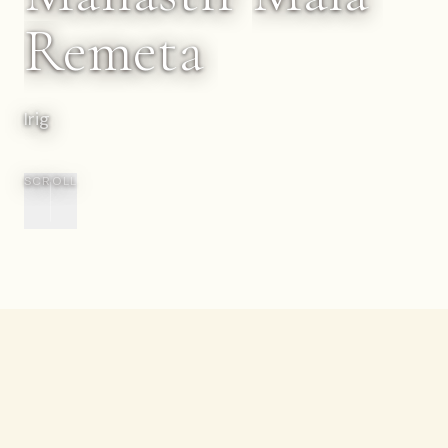
Remeta
Irig
SCROLL
Nazad