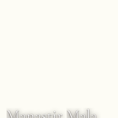
Manastir
Mala