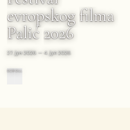
evropskog
filma
Palić
2026
27. јун 2026. — 4. јул 2026.
SCROLL
Nazad