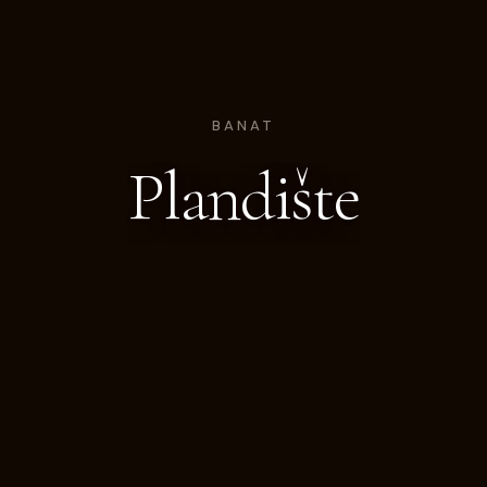
BANAT
Plandište